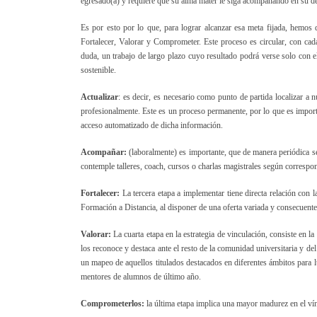
egresado(a) y requiere que su alma mater le siga acompañando en su des
Es por esto por lo que, para lograr alcanzar esa meta fijada, hemos 
Fortalecer, Valorar y Comprometer. Este proceso es circular, con cad
duda, un trabajo de largo plazo cuyo resultado podrá verse solo con e
sostenible.
Actualizar
: es decir, es necesario como punto de partida localizar a 
profesionalmente. Este es un proceso permanente, por lo que es importan
acceso automatizado de dicha información.
Acompañar:
(laboralmente) es importante, que de manera periódica se
contemple talleres, coach, cursos o charlas magistrales según correspo
Fortalecer:
La tercera etapa a implementar tiene directa relación con 
Formación a Distancia, al disponer de una oferta variada y consecuente
Valorar:
La cuarta etapa en la estrategia de vinculación, consiste en la
los reconoce y destaca ante el resto de la comunidad universitaria y de
un mapeo de aquellos titulados destacados en diferentes ámbitos para lu
mentores de alumnos de último año.
Comprometerlos:
la última etapa implica una mayor madurez en el vín