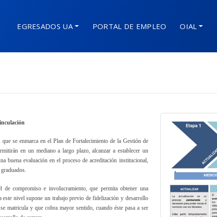
EGRESADOS UA
PORTAL DE EMPLEO
OIAL
inculación
, que se enmarca en e
l Plan de Fortalecimiento de la Gestión de
rmitirán en un mediano a largo plazo, alcanzar a establecer un
na buena evaluación en el proceso de acreditación institucional,
y graduados.
ivel de compromiso e involucramiento, que permita obtener una
 este nivel supone un trabajo previo de fidelización y desarrollo
e se matricula y que cobra mayor sentido, cuando éste pasa a ser