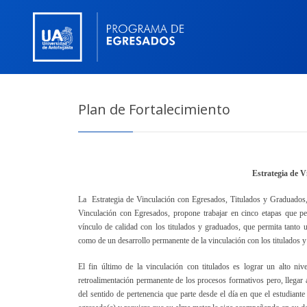
Plan de Fortalecimiento
Estrategia de V
La Estrategia de Vinculación con Egresados, Titulados y Graduados
Vinculación con Egresados,
propone trabajar en cinco etapas que pe
vínculo de calidad con los titulados y graduados, que permita tanto u
como de un desarrollo permanente de la vinculación con los titulados 
El fin último de la vinculación con titulados es lograr un alto n
retroalimentación permanente de los procesos formativos pero, llegar a
del sentido de pertenencia que parte desde el día en que el estudiant