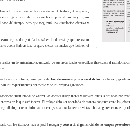
arrollo de carrera.
diseñado una estrategia de cinco etapas: Actualizar, Acompañar,
a nueva generación de profesionales se parte de nuevo y es, sin
l paso del tiempo, pero que asegurará una vinculación efectiva y
nuestros egresados y titulados, saber dónde están y qué necesitan
te que la Universidad asegure ciertas instancias que faciliten el
 realice un levantamiento actualizado de sus necesidades específicas (inserción al mundo labora
nda.
la educación continua, como parte del
fortalecimiento profesional de los titulados y gradua
 con los requerimientos del medio y de los propios egresados.
 capacidad institucional de valorar los aportes disciplinares y sociales que sus titulados han re
l entorno en la que está inserta. El trabajo debe ser abordado de manera conjunta entre las jefa
ego distinguirlos o darlos a conocer, ya sea, mediante entrevistas, charlas generacionales, par
culo con los titulados, acá se podrá recoger y
convertir el ganancial de las etapas posterio