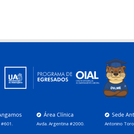
Angamos
Área Clínica
Sede Ant
 #601.
Avda. Argentina #2000.
Antonino Toro