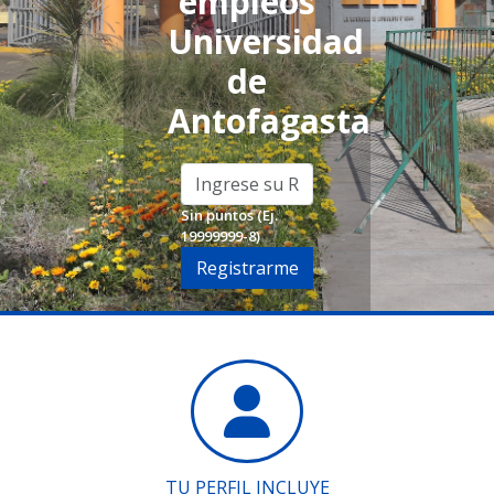
empleos
Universidad
de
Antofagasta
Sin puntos (Ej.
19999999-8)
Registrarme
TU PERFIL INCLUYE