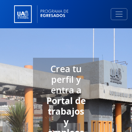
Crea tu
perfil y
entra a
Portal de
trabajos
y