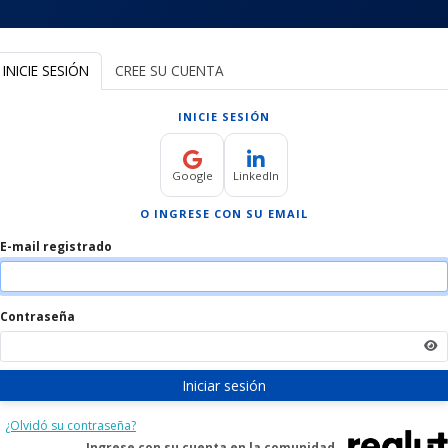
EGRESADOS UA
PORTAL DE EMPLEO
OIAL
INICIE SESIÓN
CREE SU CUENTA
INICIE SESIÓN
Google
LinkedIn
O INGRESE CON SU EMAIL
E-mail registrado
Contraseña
Iniciar sesión
¿Olvidó su contraseña?
Ingrese con su cuenta en la comunidad